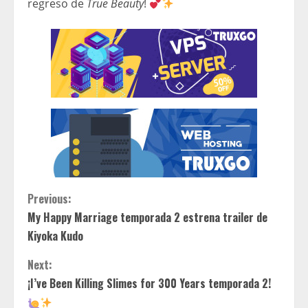
regreso de
True Beauty
!
C
Previous:
My Happy Marriage temporada 2 estrena trailer de
o
Kiyoka Kudo
n
Next:
t
¡I’ve Been Killing Slimes for 300 Years temporada 2!