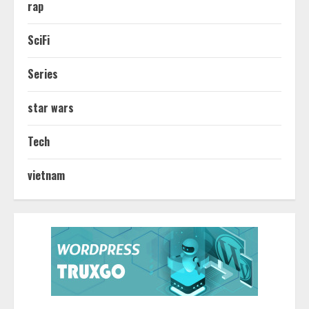
rap
SciFi
Series
star wars
Tech
vietnam