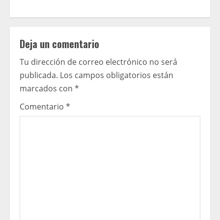
i
n
Deja un comentario
u
Tu dirección de correo electrónico no será
e
publicada.
Los campos obligatorios están
R
marcados con
*
e
Comentario
*
a
d
i
n
g