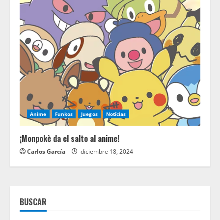
Anime
Funkos
Juegos
Notícias
¡Monpokè da el salto al anime!
Carlos García
diciembre 18, 2024
BUSCAR