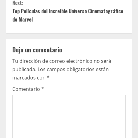
Next:
n
Top Películas del Increíble Universo Cinematográfico
t
de Marvel
i
n
Deja un comentario
u
Tu dirección de correo electrónico no será
publicada.
Los campos obligatorios están
e
marcados con
*
R
Comentario
*
e
a
d