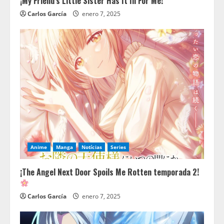
¡My Friend’s Little Sister Has It In For Me!
Carlos García
enero 7, 2025
Anime
Manga
Notícias
Series
¡The Angel Next Door Spoils Me Rotten temporada 2!
Carlos García
enero 7, 2025