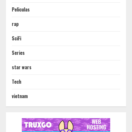
Peliculas
rap
SciFi
Series
star wars
Tech
vietnam