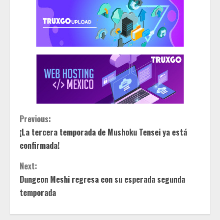
C
Previous:
¡La tercera temporada de Mushoku Tensei ya está
o
confirmada!
n
Next:
t
Dungeon Meshi regresa con su esperada segunda
temporada
i