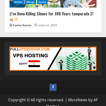
Anime
Manga
Series
¡I’ve Been Killing Slimes for 300 Years temporada 2!
Carlos García
enero 6, 2025
FACEBOOK
Copyright © All rights reserved.
|
MoreNews
by AF