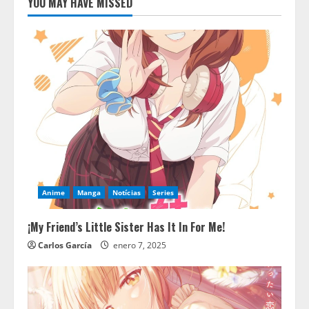
YOU MAY HAVE MISSED
Anime
Manga
Notícias
Series
¡My Friend’s Little Sister Has It In For Me!
Carlos García
enero 7, 2025