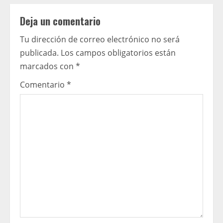
n
Deja un comentario
u
Tu dirección de correo electrónico no será
e
publicada.
Los campos obligatorios están
R
marcados con
*
e
Comentario
*
a
d
i
n
g