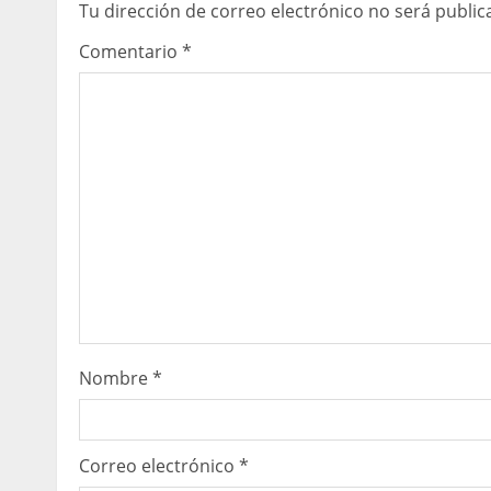
i
Tu dirección de correo electrónico no será public
n
Comentario
*
u
e
R
e
a
d
i
Nombre
*
n
g
Correo electrónico
*