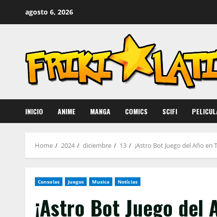
Skip
agosto 6, 2026
to
content
INICIO
ANIME
MANGA
COMICS
SCIFI
PELICUL
Home
2024
diciembre
13
¡Astro Bot Juego del Año en
Consolas
Juegos
Musica
Notícias
¡Astro Bot Juego del