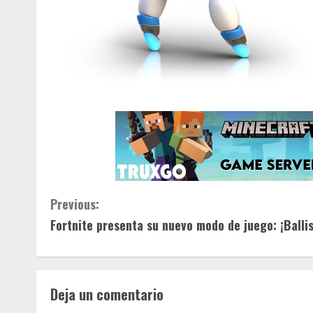
C
Previous:
Fortnite presenta su nuevo modo de juego: ¡Ballis
o
n
t
Deja un comentario