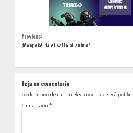
C
Previous:
¡Monpokè da el salto al anime!
o
n
t
Deja un comentario
i
Tu dirección de correo electrónico no será public
n
Comentario
*
u
e