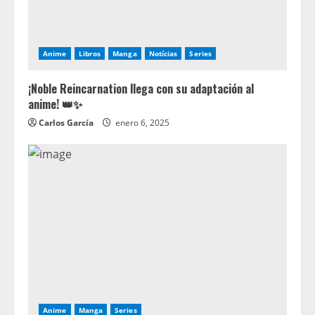
Anime
Libros
Manga
Notícias
Series
¡Noble Reincarnation llega con su adaptación al
anime! 👑✨
Carlos García
enero 6, 2025
Anime
Manga
Series