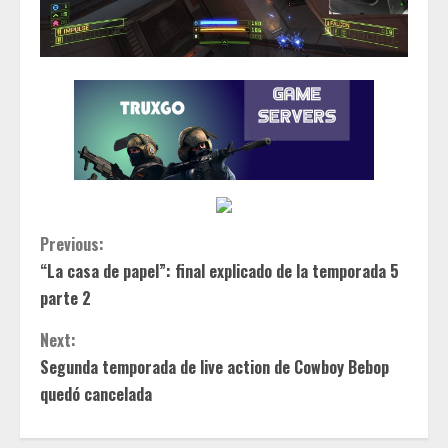
C
Previous:
“La casa de papel”: final explicado de la temporada 5
o
parte 2
n
Next:
t
Segunda temporada de live action de Cowboy Bebop
quedó cancelada
i