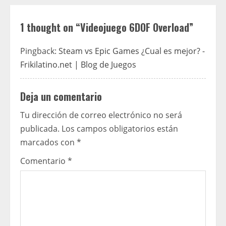
n
u
1 thought on “
Videojuego 6DOF Overload
”
e
Pingback:
Steam vs Epic Games ¿Cual es mejor? -
R
Frikilatino.net | Blog de Juegos
e
Deja un comentario
a
Tu dirección de correo electrónico no será
d
publicada.
Los campos obligatorios están
marcados con
*
i
Comentario
*
n
g